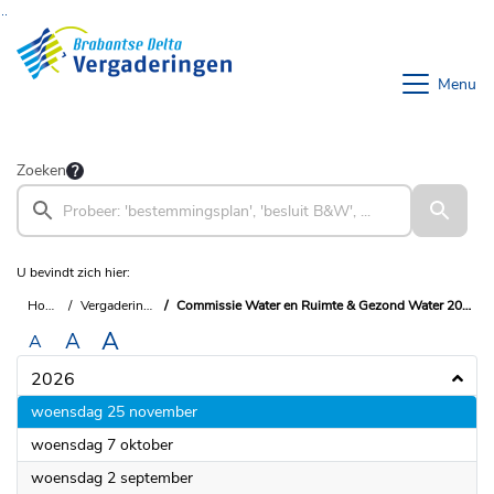
Ga naar de inhoud van deze pagina
Ga naar het zoeken
Ga naar het menu
Menu
Zoeken
U bevindt zich hier:
Home
Vergaderingen
Commissie Water en Ruimte & Gezond Water 2023-2027
A
A
A
2026
2026
woensdag 25 november
2026
woensdag 7 oktober
2026
woensdag 2 september