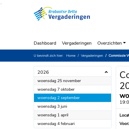
Ga naar de inhoud van deze pagina
Ga naar het zoeken
Ga naar het menu
Dashboard
Vergaderingen
Overzichten
U bevindt zich hier:
Home
Vergaderingen
Commissie W
Co
2026
2026
woensdag 25 november
2
2026
woensdag 7 oktober
wo
2026
woensdag 2 september
19:0
2026
woensdag 3 juni
2026
woensdag 1 april
Locat
2026
woensdag 4 februari
Voorz