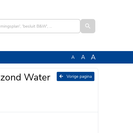
A
A
A
ezond Water
Vorige pagina