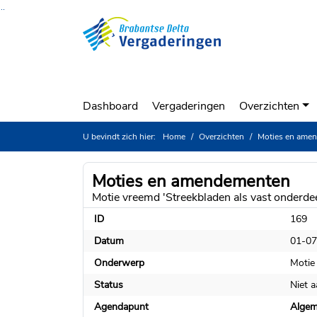
Ga naar de inhoud van deze pagina
Ga naar het zoeken
Ga naar het menu
Dashboard
Vergaderingen
Overzichten
U bevindt zich hier:
Home
Overzichten
Moties en ame
Moties en amendementen
Motie vreemd 'Streekbladen als vast onderde
ID
169
Datum
01-07
Onderwerp
Motie
Status
Niet 
Agendapunt
Algem