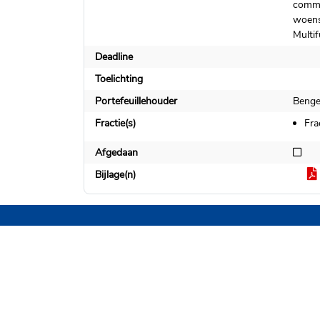
commu
woens
Multif
Deadline
Toelichting
Portefeuillehouder
Bengev
Fractie(s)
Fra
Niet
Afgedaan
Bijlage(n)