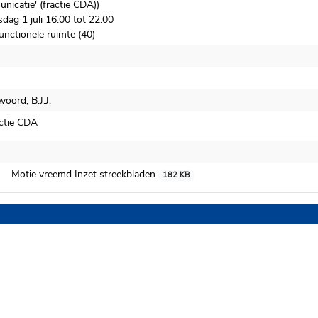
nicatie' (fractie CDA))
dag 1 juli 16:00 tot 22:00
unctionele ruimte (40)
oord, B.J.J.
ctie CDA
 afgedaan
Motie vreemd Inzet streekbladen
182 KB