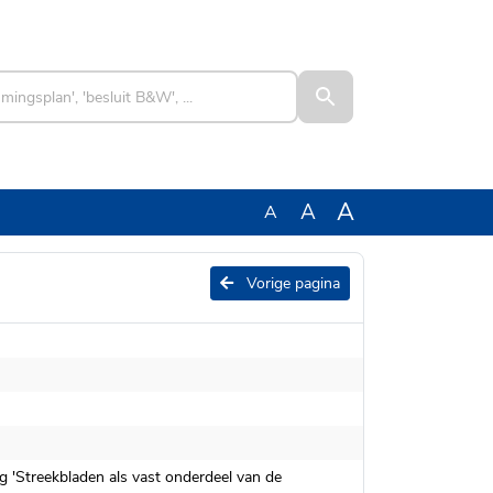
A
A
A
Vorige pagina
g 'Streekbladen als vast onderdeel van de