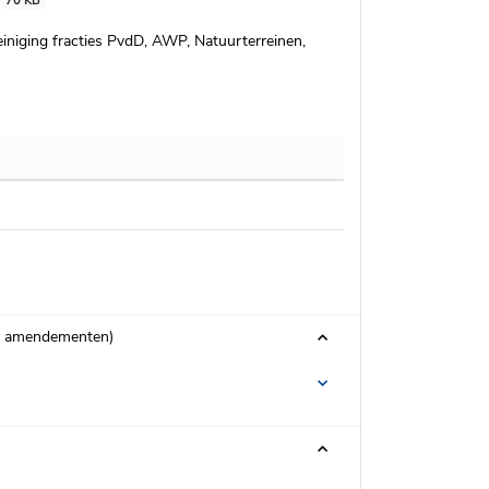
70 KB
iniging fracties PvdD, AWP, Natuurterreinen,
 en amendementen)