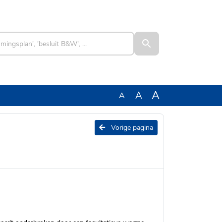
A
A
A
Vorige pagina