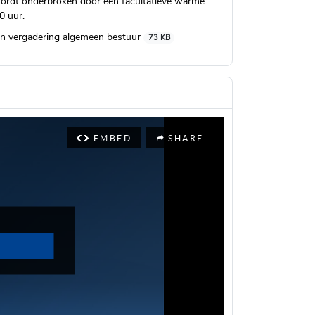
ordt onderbroken door een facultatieve warme
0 uur.
n vergadering algemeen bestuur
73 KB