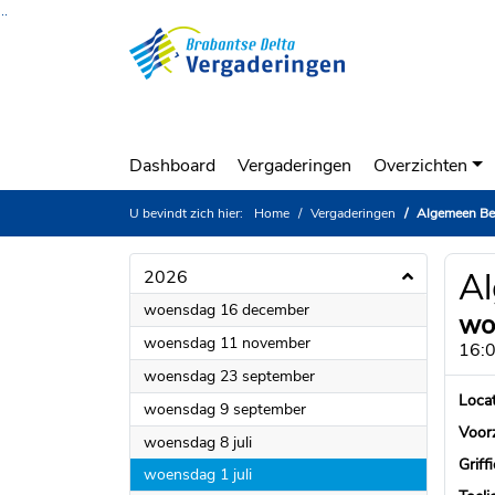
Ga naar de inhoud van deze pagina
Ga naar het zoeken
Ga naar het menu
Dashboard
Vergaderingen
Overzichten
U bevindt zich hier:
Home
Vergaderingen
Algemeen Be
A
2026
2026
woensdag 16 december
wo
2026
woensdag 11 november
16:0
2026
woensdag 23 september
Locat
2026
woensdag 9 september
Voorz
2026
woensdag 8 juli
Griff
2026
woensdag 1 juli