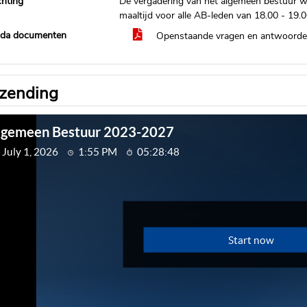
chting
De vergadering van het algemeen bestuur w
maaltijd voor alle AB-leden van 18.00 - 19.0
da documenten
Openstaande vragen en antwoorde
tzending