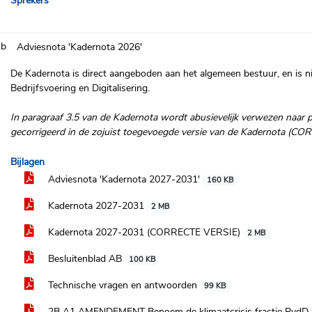
Sprekers
.b
Adviesnota 'Kadernota 2026'
De Kadernota is direct aangeboden aan het algemeen bestuur, en is n
Bedrijfsvoering en Digitalisering.
In paragraaf 3.5 van de Kadernota wordt abusievelijk verwezen naar par
gecorrigeerd in de zojuist toegevoegde versie van de Kadernota (C
Bijlagen
Adviesnota 'Kadernota 2027-2031'
160 KB
Kadernota 2027-2031
2 MB
Kadernota 2027-2031 (CORRECTE VERSIE)
2 MB
Besluitenblad AB
100 KB
Technische vragen en antwoorden
99 KB
2B A1 AMENDEMENT Benoem de klimaatcrisis fractie PvdD