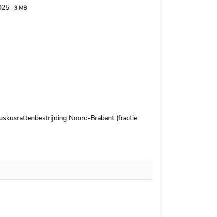
2025
3 MB
kusrattenbestrijding Noord-Brabant (fractie