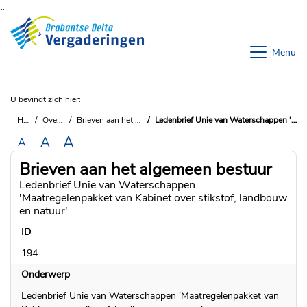
Ga naar de inhoud van deze pagina
Ga naar het zoeken
Ga naar het menu
Menu
U bevindt zich hier:
Home
Overzichten
Brieven aan het algemeen bestuur
Ledenbrief Unie van Waterschappen 'Maatregelenpakket van Kabinet over stikstof, landbouw en natuur'
A
A
A
Brieven aan het algemeen bestuur
Ledenbrief Unie van Waterschappen
'Maatregelenpakket van Kabinet over stikstof, landbouw
en natuur'
ID
194
Onderwerp
Ledenbrief Unie van Waterschappen 'Maatregelenpakket van