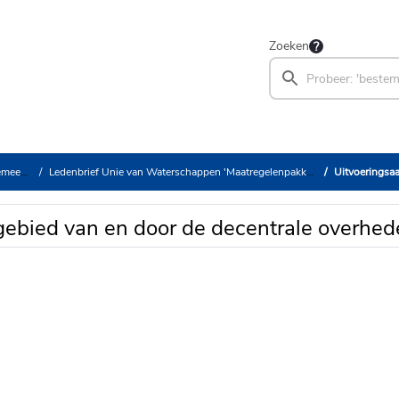
Zoeken
estuur
Ledenbrief Unie van Waterschappen 'Maatregelenpakket van Kabinet over stikstof, landbouw en natuur'
Uitvoeringsaanpak
gebied van en door de decentrale overhe