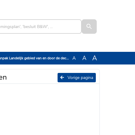
A
A
A
 Landelijk gebied van en door de decentrale overheden
den
Vorige pagina