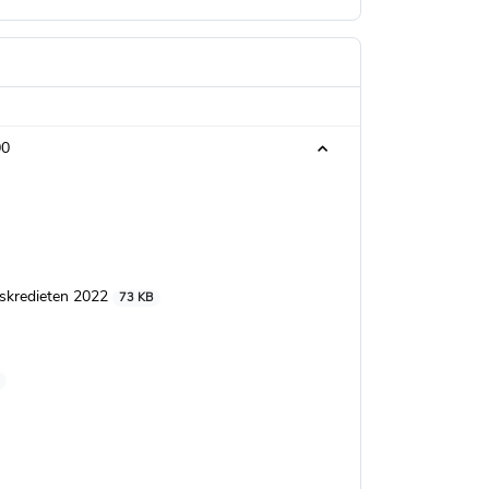
00
gskredieten 2022
73 KB