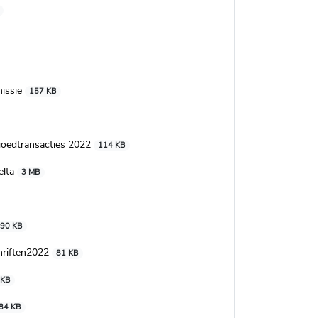
missie
157 KB
tgoedtransacties 2022
114 KB
elta
3 MB
90 KB
hriften2022
81 KB
 KB
84 KB