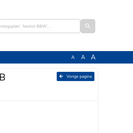
A
A
A
AB
Vorige pagina