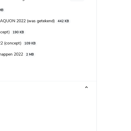
MB
 AQUON 2022 (was getekend)
442 KB
cept)
190 KB
2 (concept)
109 KB
happen 2022
2 MB