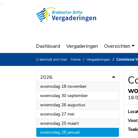
Ga naar de inhoud van deze pagina
Ga naar het zoeken
Ga naar het menu
Dashboard
Vergaderingen
Overzichten
U bevindt zich hier:
Home
Vergaderingen
Commissie W
C
2026
2026
woensdag 18 november
wo
2026
woensdag 30 september
18:0
2026
woensdag 26 augustus
Locat
2026
woensdag 27 mei
Voorz
2026
woensdag 25 maart
Toeli
2026
woensdag 28 januari