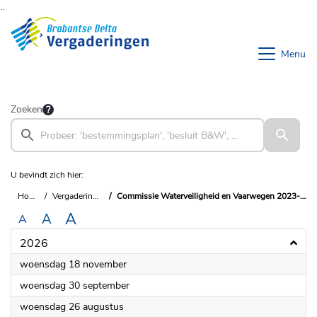
Ga naar de inhoud van deze pagina
Ga naar het zoeken
Ga naar het menu
Menu
Zoeken
U bevindt zich hier:
Home
Vergaderingen
Commissie Waterveiligheid en Vaarwegen 2023-2027
A
A
A
2026
2026
woensdag 18 november
2026
woensdag 30 september
2026
woensdag 26 augustus