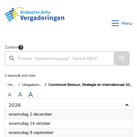
Ga naar de inhoud van deze pagina
Ga naar het zoeken
Ga naar het menu
Menu
Zoeken
U bevindt zich hier:
Home
Vergaderingen
Commissie Bestuur, Strategie en Internationaal 2023-2027
A
A
A
2026
2026
woensdag 2 december
2026
woensdag 14 oktober
2026
woensdag 9 september