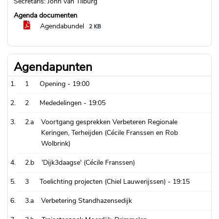
Secretaris: John van Tilburg
Agenda documenten
Agendabundel
2 KB
Agendapunten
1
Opening -
19:00
2
Mededelingen -
19:05
2.a
Voortgang gesprekken Verbeteren Regionale
Keringen, Terheijden (Cécile Franssen en Rob
Wolbrink)
2.b
'Dijk3daagse' (Cécile Franssen)
3
Toelichting projecten (Chiel Lauwerijssen) -
19:15
3.a
Verbetering Standhazensedijk