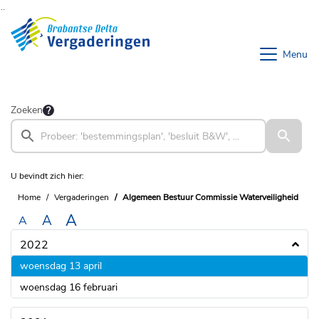
Ga naar de inhoud van deze pagina
Ga naar het zoeken
Ga naar het menu
Menu
Zoeken
U bevindt zich hier:
Home
Vergaderingen
Algemeen Bestuur Commissie Waterveiligheid
A
A
A
2022
2022
woensdag 13 april
2022
woensdag 16 februari