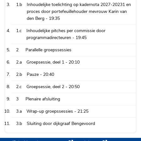
1.b
Inhoudelijke toelichting op kadernota 2027-20231 en
proces door portefeuillehouder mevrouw Karin van
den Berg -
19:35
1.c
Inhoudelijke pitches per commissie door
programmadirecteuren -
19:45
2
Parallelle groepssessies
2.a
Groepsessie, deel 1 -
20:10
2.b
Pauze -
20:40
2.c
Groepsessie, deel 2 -
20:50
3
Plenaire afsluiting
3.a
Wrap-up groepssessies -
21:25
3.b
Sluiting door dijkgraaf Bengevoord