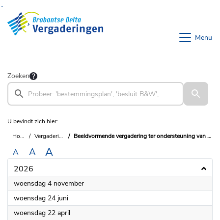
Ga naar de inhoud van deze pagina
Ga naar het zoeken
Ga naar het menu
Menu
Zoeken
U bevindt zich hier:
Home
Vergaderingen
Beeldvormende vergadering ter ondersteuning van de commissies
A
A
A
2026
2026
woensdag 4 november
2026
woensdag 24 juni
2026
woensdag 22 april