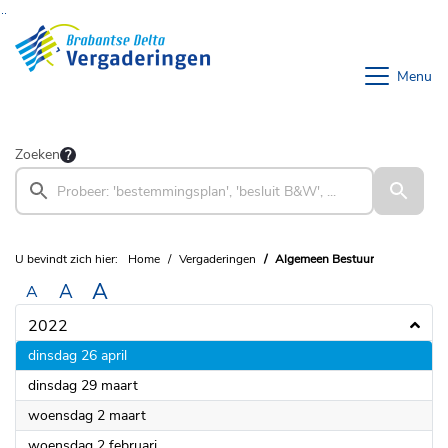
Ga naar de inhoud van deze pagina
Ga naar het zoeken
Ga naar het menu
Menu
Zoeken
U bevindt zich hier:
Home
Vergaderingen
Algemeen Bestuur
A
A
A
2022
2022
dinsdag 26 april
2022
dinsdag 29 maart
2022
woensdag 2 maart
2022
woensdag 2 februari