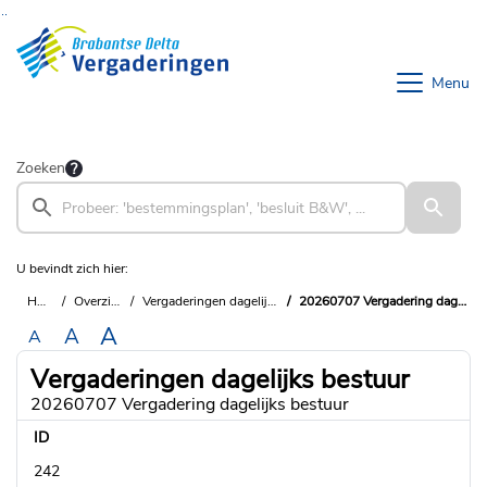
Ga naar de inhoud van deze pagina
Ga naar het zoeken
Ga naar het menu
Menu
Zoeken
U bevindt zich hier:
Home
Overzichten
Vergaderingen dagelijks bestuur
20260707 Vergadering dagelijks bestuur
A
A
A
Vergaderingen dagelijks bestuur
20260707 Vergadering dagelijks bestuur
ID
242