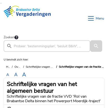
Ga naar de inhoud van deze pagina
Ga naar het zoeken
Ga naar het menu
Menu
Zoeken
U bevindt zich hier:
Home
Overzichten
Schriftelijke vragen van het algemeen bestuur
Schriftelijke vragen van de fractie VVD 'Rol van Brabantse Delta binnen het Powerport Moerdijk-traject'
A
A
A
Schriftelijke vragen van het
algemeen bestuur
Schriftelijke vragen van de fractie VVD 'Rol van
Brabantse Delta binnen het Powerport Moerdijk-traject'