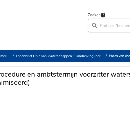
Zoeken
estuur
Ledenbrief Unie van Waterschappen ' Handreiking (her)benoemingsprocedure voorzitter waterschap
Fases van (her)benoemingspr
ocedure en ambtstermijn voorzitter wate
imiseerd)