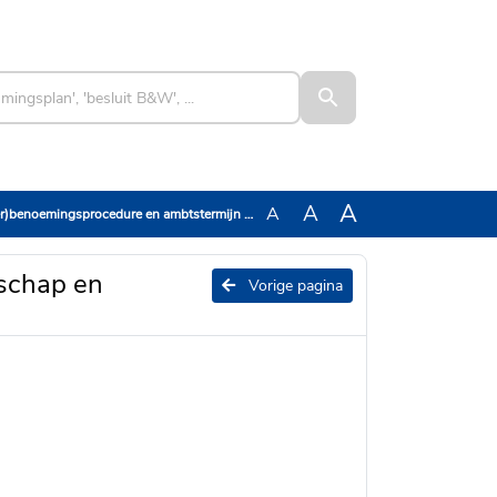
A
A
A
ocedure en ambtstermijn voorzitter waterschap en hoogheemraadschap (geanonimiseerd)
rschap en
Vorige pagina