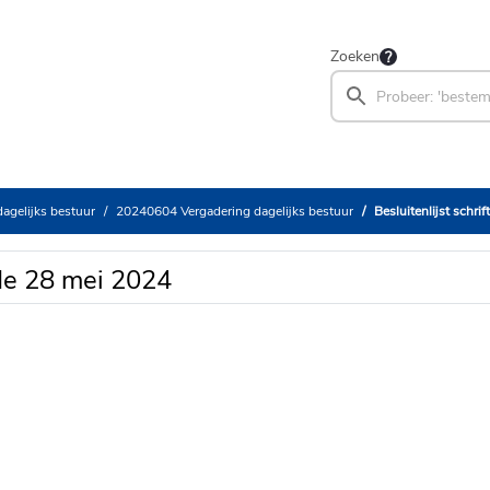
Zoeken
agelijks bestuur
20240604 Vergadering dagelijks bestuur
Besluitenlijst schri
onde 28 mei 2024