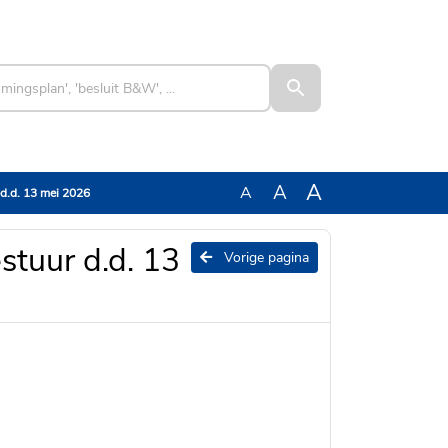
A
A
A
d.d. 13 mei 2026
tuur d.d. 13
Vorige pagina