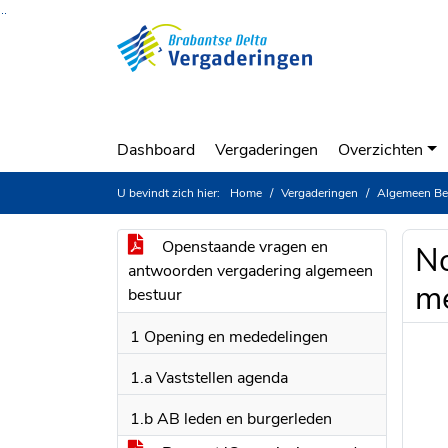
Ga naar de inhoud van deze pagina
Ga naar het zoeken
Ga naar het menu
Dashboard
Vergaderingen
Overzichten
U bevindt zich hier:
Home
Vergaderingen
Algemeen Be
Openstaande vragen en
No
antwoorden vergadering algemeen
m
bestuur
1 Opening en mededelingen
1.a Vaststellen agenda
1.b AB leden en burgerleden