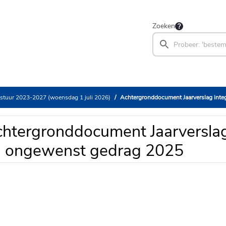
Zoeken
stuur 2023-2027 (woensdag 1 juli 2026)
Achtergronddocument Jaarverslag integr
htergronddocument Jaarverslag 
n ongewenst gedrag 2025