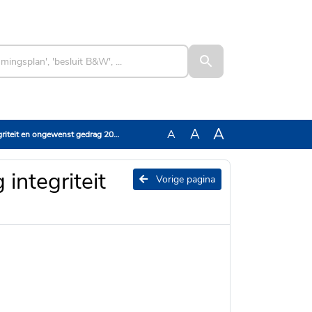
A
A
A
iteit en ongewenst gedrag 2025
integriteit
Vorige pagina