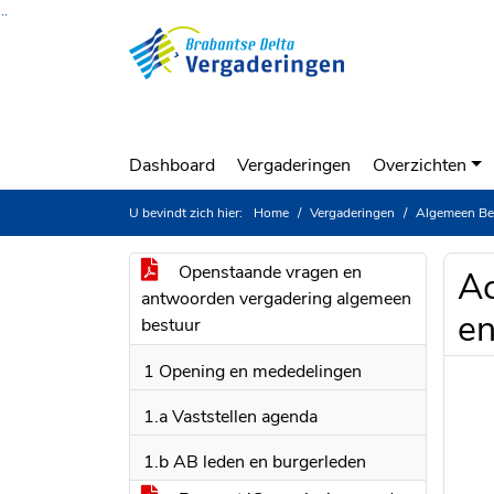
Ga naar de inhoud van deze pagina
Ga naar het zoeken
Ga naar het menu
Dashboard
Vergaderingen
Overzichten
U bevindt zich hier:
Home
Vergaderingen
Algemeen Be
Openstaande vragen en
Ac
antwoorden vergadering algemeen
e
bestuur
1 Opening en mededelingen
1.a Vaststellen agenda
1.b AB leden en burgerleden