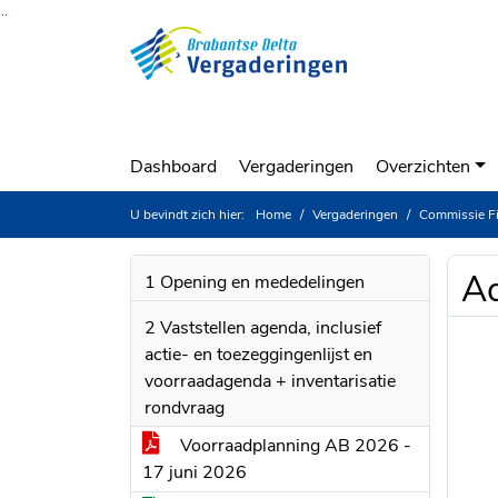
Ga naar de inhoud van deze pagina
Ga naar het zoeken
Ga naar het menu
Dashboard
Vergaderingen
Overzichten
U bevindt zich hier:
Home
Vergaderingen
Commissie Financ
Ad
1 Opening en mededelingen
2 Vaststellen agenda, inclusief
actie- en toezeggingenlijst en
voorraadagenda + inventarisatie
rondvraag
Voorraadplanning AB 2026 -
17 juni 2026