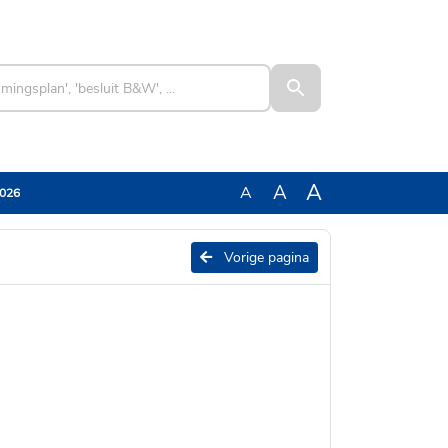
A
A
A
2026
Vorige pagina