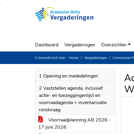
Ga naar de inhoud van deze pagina
Ga naar het zoeken
Ga naar het menu
Dashboard
Vergaderingen
Overzichten
U bevindt zich hier:
Home
Vergaderingen
Commissie Financ
Ac
1 Opening en mededelingen
Wa
2 Vaststellen agenda, inclusief
actie- en toezeggingenlijst en
voorraadagenda + inventarisatie
rondvraag
Voorraadplanning AB 2026 -
17 juni 2026