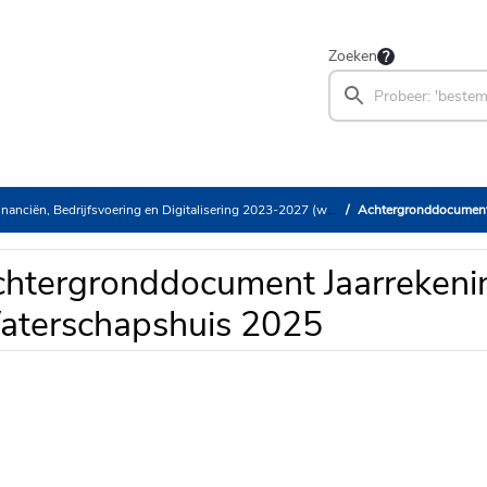
Zoeken
iën, Bedrijfsvoering en Digitalisering 2023-2027 (woensdag 17 juni 2026)
Achtergronddocument
htergronddocument Jaarrekeni
terschapshuis 2025