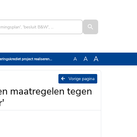
A
A
A
n maatregelen tegen wateroverlast Vosdonk Etten-Leur'
Vorige pagina
eren maatregelen tegen
'