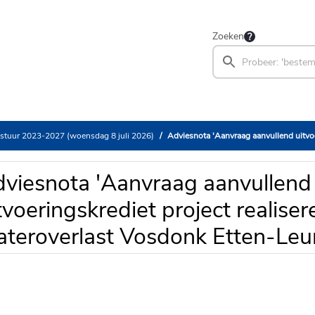
Zoeken
stuur 2023-2027 (woensdag 8 juli 2026)
Adviesnota 'Aanvraag aanvullend uitvoeringskrediet project realisere
viesnota 'Aanvraag aanvullend
tvoeringskrediet project realis
teroverlast Vosdonk Etten-Leur