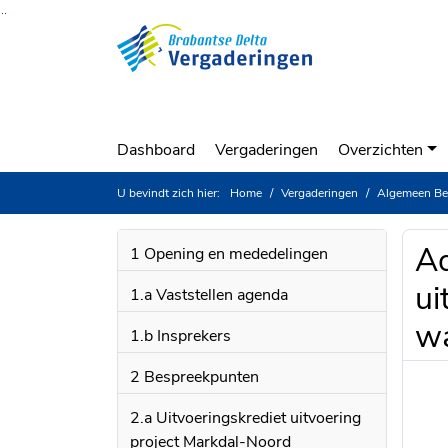
Ga naar de inhoud van deze pagina
Ga naar het zoeken
Ga naar het menu
Dashboard
Vergaderingen
Overzichten
U bevindt zich hier:
Home
Vergaderingen
Algemeen Be
Ad
1 Opening en mededelingen
ui
1.a Vaststellen agenda
wa
1.b Insprekers
2 Bespreekpunten
2.a Uitvoeringskrediet uitvoering
project Markdal-Noord