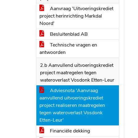
Aanvraag 'Uitvoeringskrediet
project herinrichting Markdal
Noord'
Besluitenblad AB
Technische vragen en
antwoorden
2.b Aanvullend uitvoeringskrediet
project maatregelen tegen
wateroverlast Vosdonk Etten-Leur
Adviesnota 'Aanvraag
aanvullend uitvoeringskrediet
project realiseren maatregelen
tegen wateroverlast Vosdonk
Etten-Leur'
Financiële dekking