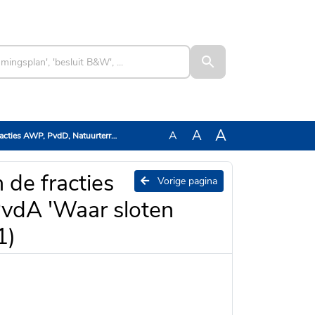
A
A
A
n PvdA 'Waar sloten verdwijnen, rest slechts grasfalt' (1)
 de fracties
Vorige pagina
vdA 'Waar sloten
1)