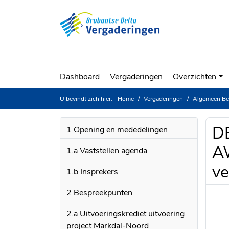
Ga naar de inhoud van deze pagina
Ga naar het zoeken
Ga naar het menu
Dashboard
Vergaderingen
Overzichten
U bevindt zich hier:
Home
Vergaderingen
Algemeen Be
DB
1 Opening en mededelingen
AW
1.a Vaststellen agenda
ve
1.b Insprekers
2 Bespreekpunten
2.a Uitvoeringskrediet uitvoering
project Markdal-Noord