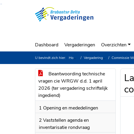
Ga naar de inhoud van deze pagina
Ga naar het zoeken
Ga naar het menu
Dashboard
Vergaderingen
Overzichten
U bevindt zich hier:
Home
Vergaderingen
Commissie Water
Beantwoording technische
La
vragen cie WRGW d.d. 1 april
co
2026 (ter vergadering schriftelijk
ingediend)
1 Opening en mededelingen
2 Vaststellen agenda en
inventarisatie rondvraag