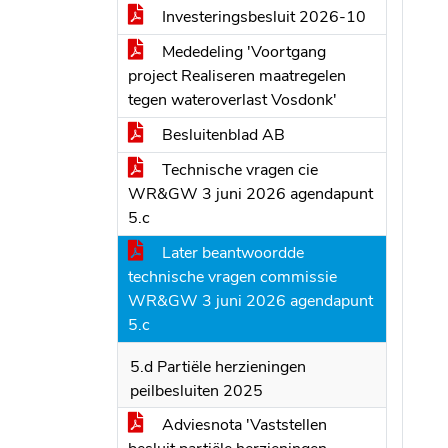
Investeringsbesluit 2026-10
Mededeling 'Voortgang
project Realiseren maatregelen
tegen wateroverlast Vosdonk'
Besluitenblad AB
Technische vragen cie
WR&GW 3 juni 2026 agendapunt
5.c
Later beantwoordde
technische vragen commissie
WR&GW 3 juni 2026 agendapunt
5.c
5.d Partiële herzieningen
peilbesluiten 2025
Adviesnota 'Vaststellen