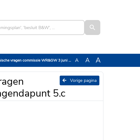
A
A
A
vragen commissie WR&GW 3 juni 2026 agendapunt 5.c
ragen
Vorige pagina
gendapunt 5.c