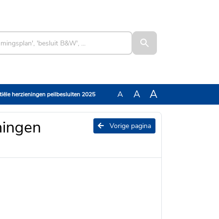
A
A
A
tiële herzieningen peilbesluiten 2025
ningen
Vorige pagina