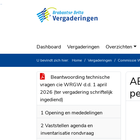
Ga naar de inhoud van deze pagina
Ga naar het zoeken
Ga naar het menu
Dashboard
Vergaderingen
Overzichten
U bevindt zich hier:
Home
Vergaderingen
Commissie Wat
Beantwoording technische
AB
vragen cie WRGW d.d. 1 april
pe
2026 (ter vergadering schriftelijk
ingediend)
1 Opening en mededelingen
2 Vaststellen agenda en
inventarisatie rondvraag