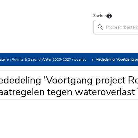
Zoeken
 en Ruimte & Gezond Water 2023-2027 (woensdag 3 juni 2026)
Mededeling 'Voortgang project R
dedeling 'Voortgang project Re
atregelen tegen wateroverlast