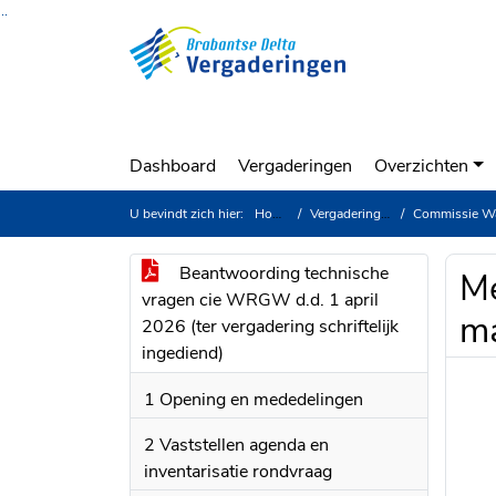
Ga naar de inhoud van deze pagina
Ga naar het zoeken
Ga naar het menu
Dashboard
Vergaderingen
Overzichten
U bevindt zich hier:
Home
Vergaderingen
Commissie Water
Beantwoording technische
Me
vragen cie WRGW d.d. 1 april
ma
2026 (ter vergadering schriftelijk
ingediend)
1 Opening en mededelingen
2 Vaststellen agenda en
inventarisatie rondvraag