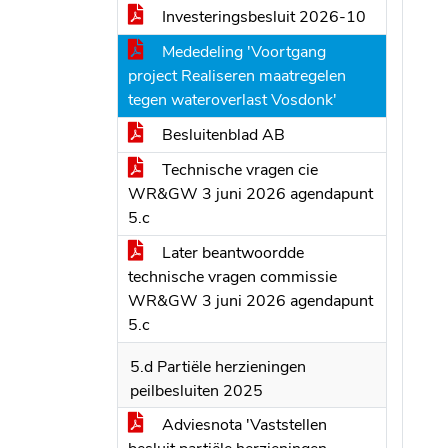
Investeringsbesluit 2026-10
Mededeling 'Voortgang
project Realiseren maatregelen
tegen wateroverlast Vosdonk'
Besluitenblad AB
Technische vragen cie
WR&GW 3 juni 2026 agendapunt
5.c
Later beantwoordde
technische vragen commissie
WR&GW 3 juni 2026 agendapunt
5.c
5.d Partiële herzieningen
peilbesluiten 2025
Adviesnota 'Vaststellen