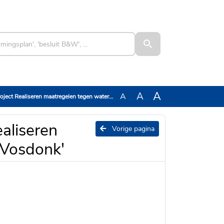
A
A
A
ealiseren maatregelen tegen wateroverlast Vosdonk'
aliseren
Vorige pagina
 Vosdonk'